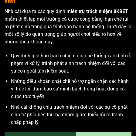
viên
Nhà cái đưa ra các quy định
miễn trừ trách nhiệm 8KBET
nhằm thiết lập môi trường cá cược công bằng, hạn chế rủi
ro phát sinh trong quá trình vận hành hệ thống. Dưới đây là
một số lý do quan trọng giúp người chơi hiểu rõ hơn về
những điều khoản này:
Quy định giới hạn trách nhiệm giúp hệ thống xác định rõ
phạm vi xử lý, tránh phát sinh trách nhiệm đối với các
sự cố ngoài tầm kiểm soát.
Những điều khoản chặt chẽ hỗ trợ ngăn chặn các hành
vi trục lợi, đảm bảo sự minh bạch trong hoạt động cá
cược trực tuyến.
Nhà cái không chịu trách nhiệm đối với các sự cố phát
sinh từ phía bên thứ ba nhằm giảm thiểu rủi ro tranh
chấp pháp lý.