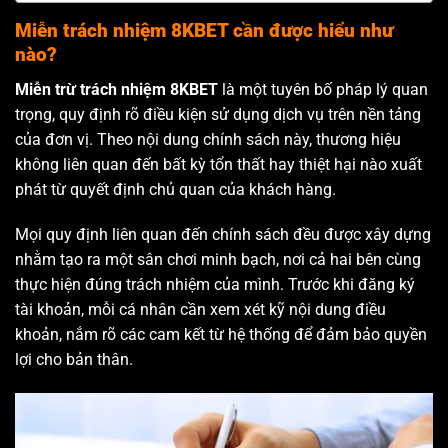
Miễn trách nhiệm 8KBET cần được hiểu như
nào?
Miễn trừ trách nhiệm 8KBET
là một tuyên bố pháp lý quan
trọng, quy định rõ điều kiện sử dụng dịch vụ trên nền tảng
của đơn vị. Theo nội dung chính sách này, thương hiệu
không liên quan đến bất kỳ tổn thất hay thiệt hại nào xuất
phát từ quyết định chủ quan của khách hàng.
Mọi quy định liên quan đến chính sách đều được xây dựng
nhằm tạo ra một sân chơi minh bạch, nơi cả hai bên cùng
thực hiện đúng trách nhiệm của mình. Trước khi đăng ký
tài khoản, mỗi cá nhân cần xem xét kỹ nội dung điều
khoản, nắm rõ các cam kết từ hệ thống để đảm bảo quyền
lợi cho bản thân.