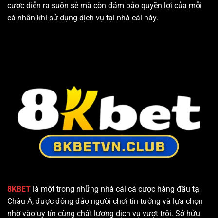
cược diễn ra suôn sẻ mà còn đảm bảo quyền lợi của mỗi
cá nhân khi sử dụng dịch vụ tại nhà cái này.
8KBET
là một trong những nhà cái cá cược hàng đầu tại
Châu Á, được đông đảo người chơi tin tưởng và lựa chọn
nhờ vào uy tín cùng chất lượng dịch vụ vượt trội. Sở hữu